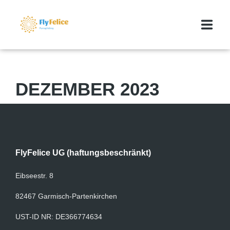
GLEITSCHIRMREISEN
DEZEMBER 2023
MEDIA
ÜBER UNS
KONTAKT
FlyFelice UG (haftungsbeschränkt)
BLOG
Eibseestr. 8
FLYFELICE MARKTPLATZ
82467 Garmisch-Partenkirchen
UST-ID NR: DE366774634