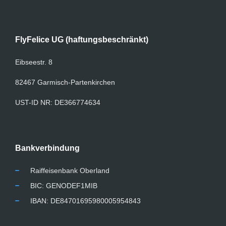
FlyFelice UG (haftungsbeschränkt)
Eibseestr. 8
82467 Garmisch-Partenkirchen
UST-ID NR: DE366774634
Bankverbindung
Raiffeisenbank Oberland
BIC: GENODEF1MIB
IBAN: DE84701695980005954843