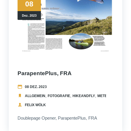
08
Dez. 2023
ParapentePlus, FRA
08 DEZ. 2023
,
,
,
,
ALLGEMEIN
FOTOGRAFIE
HIKEANDFLY
METEO
PUBLICAT
FELIX WÖLK
Doublepage Opener, ParapentePlus, FRA