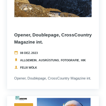
Opener, Doublepage, CrossCountry
Magazine int.
08 DEZ. 2023
,
,
,
,
ALLGEMEIN
AUSRÜSTUNG
FOTOGRAFIE
HIKEANDFLY
PU
FELIX WÖLK
Opener, Doublepage, CrossCountry Magazine int.