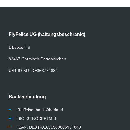
FlyFelice UG (haftungsbeschränkt)
Eibseestr. 8
82467 Garmisch-Partenkirchen
UST-ID NR: DE366774634
Bankverbindung
Raiffeisenbank Oberland
BIC: GENODEF1MIB
IBAN: DE84701695980005954843