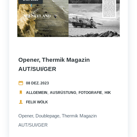
Opener, Thermik Magazin
AUT/SUI/GER
08 DEZ. 2023
,
,
,
,
ALLGEMEIN
AUSRÜSTUNG
FOTOGRAFIE
HIKEANDFLY
ME
FELIX WÖLK
Opener, Doublepage, Thermik Magazin
AUT/SUI/GER