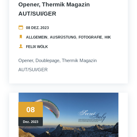
Opener, Thermik Magazin
AUT/SUI/GER
08 DEZ. 2023
,
,
,
,
ALLGEMEIN
AUSRÜSTUNG
FOTOGRAFIE
HIKEANDFLY
PU
FELIX WÖLK
Opener, Doublepage, Thermik Magazin
AUT/SUI/GER
08
Dez. 2023