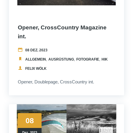
Opener, CrossCountry Magazine
int.
08 DEZ. 2023
,
,
,
,
ALLGEMEIN
AUSRÜSTUNG
FOTOGRAFIE
HIKEANDFLY
ME
FELIX WÖLK
Opener, Doublepage, CrossCountry int.
08
Dez. 2023