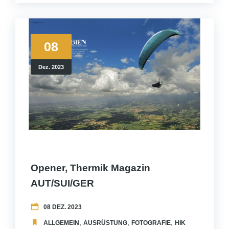
08
Dez. 2023
Opener, Thermik Magazin
AUT/SUI/GER
08 DEZ. 2023
,
,
,
,
ALLGEMEIN
AUSRÜSTUNG
FOTOGRAFIE
HIKEANDFLY
ME