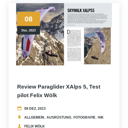
08
Dez. 2023
Review Paraglider XAlps 5, Test
pilot Felix Wölk
08 DEZ. 2023
,
,
,
,
ALLGEMEIN
AUSRÜSTUNG
FOTOGRAFIE
HIKEANDFLY
ME
FELIX WÖLK