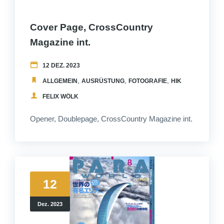
Cover Page, CrossCountry
Magazine int.
12 DEZ. 2023
,
,
,
,
ALLGEMEIN
AUSRÜSTUNG
FOTOGRAFIE
HIKEANDFLY
ME
FELIX WÖLK
Opener, Doublepage, CrossCountry Magazine int.
12
Dez. 2023