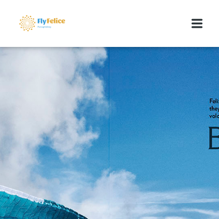
GLEITSCHIRMREISEN
MEDIA
ÜBER UNS
KONTAKT
BLOG
FLYFELICE MARKTPLATZ