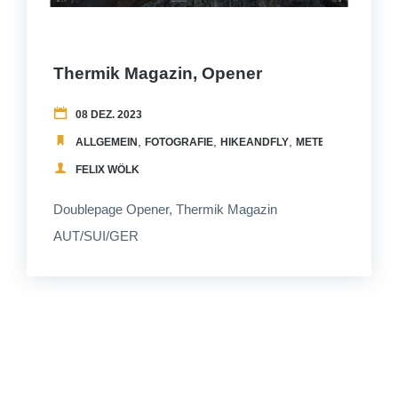
Thermik Magazin, Opener
08 DEZ. 2023
,
,
,
,
ALLGEMEIN
FOTOGRAFIE
HIKEANDFLY
METEO
PUBLICAT
FELIX WÖLK
Doublepage Opener, Thermik Magazin
AUT/SUI/GER