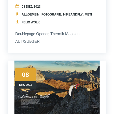
08 DEZ. 2023
,
,
,
,
ALLGEMEIN
FOTOGRAFIE
HIKEANDFLY
METEO
PUBLICAT
FELIX WÖLK
Doublepage Opener, Thermik Magazin
AUT/SUI/GER
08
Dez. 2023