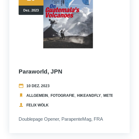
Dez. 2023
Paraworld, JPN
10 DEZ. 2023
,
,
,
,
ALLGEMEIN
FOTOGRAFIE
HIKEANDFLY
METEO
PUBLICAT
FELIX WÖLK
Doublepage Opener, ParapenteMag, FRA