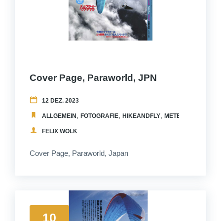
Cover Page, Paraworld, JPN
12 DEZ. 2023
,
,
,
,
ALLGEMEIN
FOTOGRAFIE
HIKEANDFLY
METEO
PUBLICAT
FELIX WÖLK
Cover Page, Paraworld, Japan
10