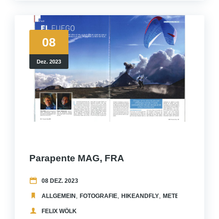
08
Dez. 2023
Parapente MAG, FRA
08 DEZ. 2023
,
,
,
,
ALLGEMEIN
FOTOGRAFIE
HIKEANDFLY
METEO
PUBLICAT
FELIX WÖLK