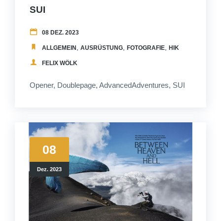
SUI
08 DEZ. 2023
,
,
,
,
ALLGEMEIN
AUSRÜSTUNG
FOTOGRAFIE
HIKEANDFLY
ME
FELIX WÖLK
Opener, Doublepage, AdvancedAdventures, SUI
08
Dez. 2023