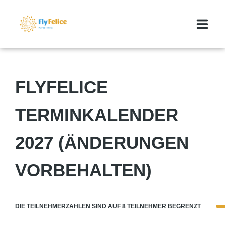
GLEITSCHIRMREISEN
FLYFELICE
MEDIA
TERMINKALENDER
ÜBER UNS
KONTAKT
2027 (ÄNDERUNGEN
BLOG
VORBEHALTEN)
FLYFELICE MARKTPLATZ
DIE TEILNEHMERZAHLEN SIND AUF 8 TEILNEHMER BEGRENZT