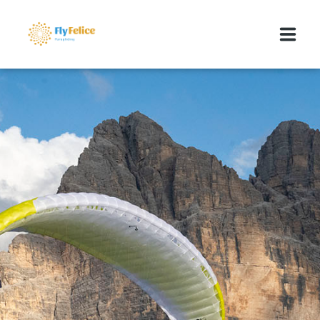
GLEITSCHIRMREISEN
MEDIA
ÜBER UNS
KONTAKT
BLOG
FLYFELICE MARKTPLATZ