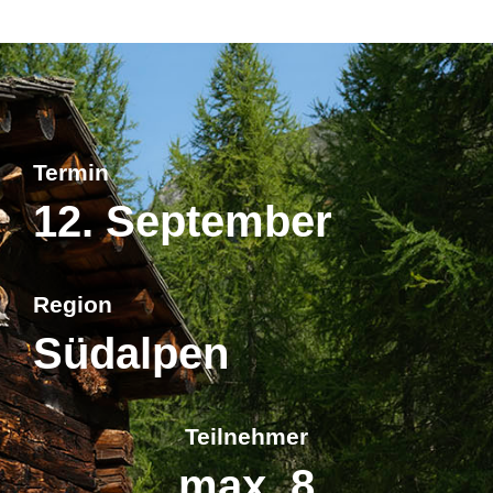
Termin
12. September
Region
Südalpen
Teilnehmer
max. 8