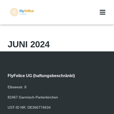
GLEITSCHIRMREISEN
JUNI 2024
MEDIA
ÜBER UNS
KONTAKT
FlyFelice UG (haftungsbeschränkt)
BLOG
Eibseestr. 8
FLYFELICE MARKTPLATZ
82467 Garmisch-Partenkirchen
UST-ID NR: DE366774634