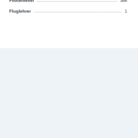
Pilotenlevel
alle
Fluglehrer
1