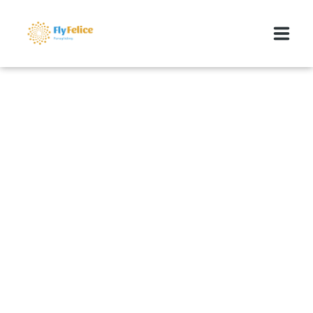
GLEITSCHIRMREISEN
MEDIA
ÜBER UNS
KONTAKT
BLOG
FLYFELICE MARKTPLATZ